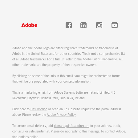
Adobe and the Adobe logo are either registered trademarks or trademarks of
Adobe in the United States and/or other countries. This is not a comprehensive list
of all Adobe trademarks. For a full list, refer to the
Adobe List of Trademarks
. All
other trademarks are the property of their respective owners.
By clicking on some of the links in this email, you might be redirected to forms
that will be pre-populated with your contact information.
This is a marketing email from Adobe Systems Software Ireland Limited, 4-6
Riverwalk, Citywest Business Park, Dublin 24, Ireland.
Click here to
unsubscribe
or send an unsubscribe request to the postal address
above. Please review the
Adobe Privacy Policy
.
To ensure email delivery, add
demand@info.adobe.com
to your address book,
contacts, or safe sender list. Please do not reply to this message. To contact Adobe,
find options online
.